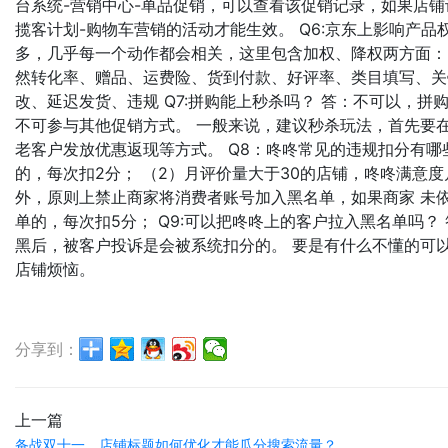
台系统-营销中心-单品促销，可以查看该促销记录，如果店
揽客计划-购物车营销的活动才能生效。 Q6:京东上影响产
多，几乎每一个动作都会相关，这里包含加权、降权两方面：
然转化率、赠品、运费险、货到付款、好评率、类目填写、关
改、延迟发货、违规 Q7:拼购能上秒杀吗？ 答：不可以，
不可参与其他促销方式。 一般来说，建议秒杀玩法，首先要
老客户发放优惠返现等方式。 Q8：咚咚常见的违规扣分有哪
的，每次扣2分； （2）月评价量大于30的店铺，咚咚满意度
外，原则上禁止商家将消费者账号加入黑名单，如果商家 未
单的，每次扣5分； Q9:可以把咚咚上的客户拉入黑名单吗
黑后，被客户投诉是会被系统扣分的。 要是有什么不懂的可
店铺烦恼。
分享到：
上一篇
备战双十一，店铺标题如何优化才能瓜分搜索流量？